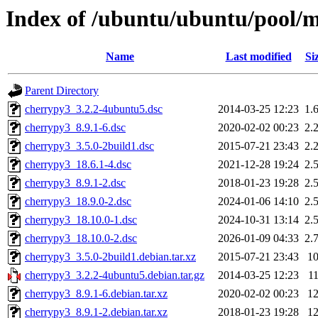
Index of /ubuntu/ubuntu/pool/m
Name
Last modified
Si
Parent Directory
cherrypy3_3.2.2-4ubuntu5.dsc
2014-03-25 12:23
1.
cherrypy3_8.9.1-6.dsc
2020-02-02 00:23
2.
cherrypy3_3.5.0-2build1.dsc
2015-07-21 23:43
2.
cherrypy3_18.6.1-4.dsc
2021-12-28 19:24
2.
cherrypy3_8.9.1-2.dsc
2018-01-23 19:28
2.
cherrypy3_18.9.0-2.dsc
2024-01-06 14:10
2.
cherrypy3_18.10.0-1.dsc
2024-10-31 13:14
2.
cherrypy3_18.10.0-2.dsc
2026-01-09 04:33
2.
cherrypy3_3.5.0-2build1.debian.tar.xz
2015-07-21 23:43
1
cherrypy3_3.2.2-4ubuntu5.debian.tar.gz
2014-03-25 12:23
1
cherrypy3_8.9.1-6.debian.tar.xz
2020-02-02 00:23
1
cherrypy3_8.9.1-2.debian.tar.xz
2018-01-23 19:28
1