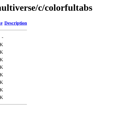
ltiverse/c/colorfultabs
ze
Description
-
8K
0K
4K
9K
1K
8K
7K
9K