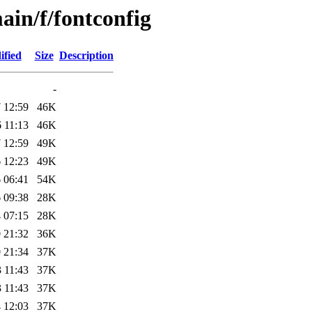
ain/f/fontconfig
ified
Size
Description
-
 12:59
46K
 11:13
46K
 12:59
49K
 12:23
49K
 06:41
54K
 09:38
28K
 07:15
28K
 21:32
36K
 21:34
37K
 11:43
37K
 11:43
37K
 12:03
37K