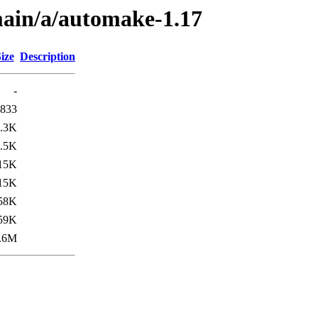
main/a/automake-1.17
ize
Description
-
833
.3K
.5K
15K
15K
58K
59K
.6M