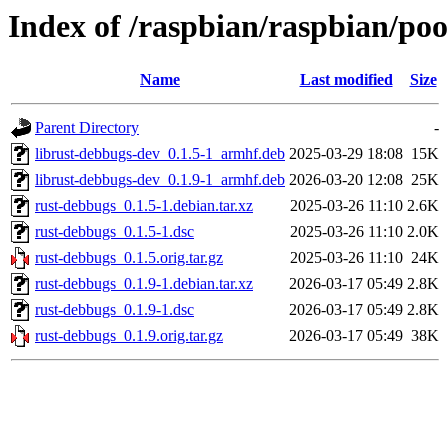
Index of /raspbian/raspbian/po
Name
Last modified
Size
Parent Directory
-
librust-debbugs-dev_0.1.5-1_armhf.deb
2025-03-29 18:08
15K
librust-debbugs-dev_0.1.9-1_armhf.deb
2026-03-20 12:08
25K
rust-debbugs_0.1.5-1.debian.tar.xz
2025-03-26 11:10
2.6K
rust-debbugs_0.1.5-1.dsc
2025-03-26 11:10
2.0K
rust-debbugs_0.1.5.orig.tar.gz
2025-03-26 11:10
24K
rust-debbugs_0.1.9-1.debian.tar.xz
2026-03-17 05:49
2.8K
rust-debbugs_0.1.9-1.dsc
2026-03-17 05:49
2.8K
rust-debbugs_0.1.9.orig.tar.gz
2026-03-17 05:49
38K