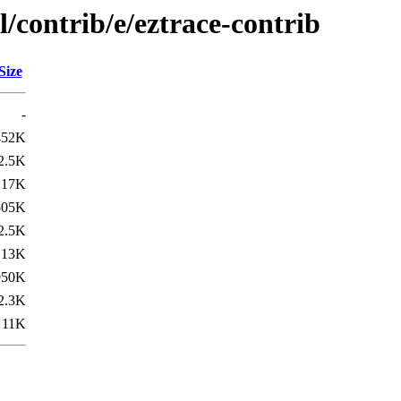
l/contrib/e/eztrace-contrib
Size
-
452K
2.5K
17K
505K
2.5K
13K
950K
2.3K
11K